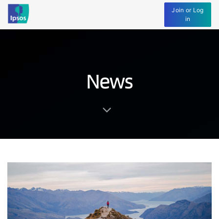
Join or Log
in
News